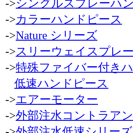
->
シングルスプレーハ
->
カラーハンドピース
->
Nature シリーズ
->
スリーウェイスプレ
->
特殊ファイバー付き
低速ハンドピース
->
エアーモーター
->
外部注水コントラア
->
外部注水低速シリーズ