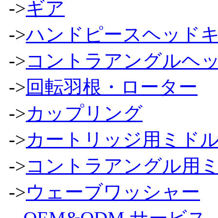
->
ギア
->
ハンドピースヘッド
->
コントラアングルヘ
->
回転羽根・ローター
->
カップリング
->
カートリッジ用ミドル
->
コントラアングル用ミ
->
ウェーブワッシャー