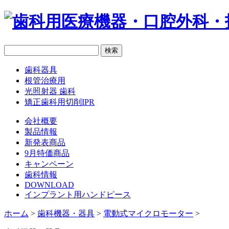
歯科器具
根管治療用
光照射器 歯科
矯正歯科用切削IPR
会社概要
製品情報
新発表商品
9月特価商品
キャンペーン
歯科情報
DOWNLOAD
インプラント用ハンドピース
ホーム
>
歯科機器・器具
>
電動式マイクロモーター
>