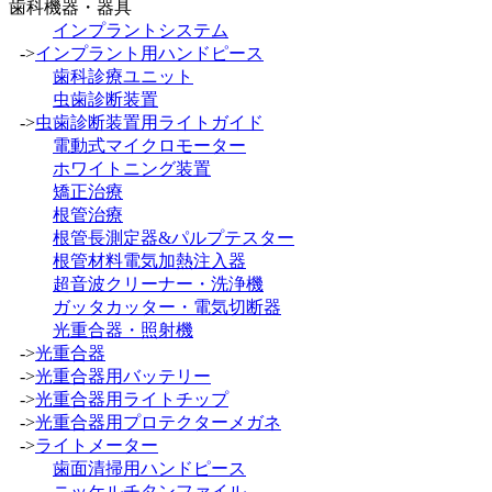
歯科機器・器具
インプラントシステム
->
インプラント用ハンドピース
歯科診療ユニット
虫歯診断装置
->
虫歯診断装置用ライトガイド
電動式マイクロモーター
ホワイトニング装置
矯正治療
根管治療
根管長測定器&パルプテスター
根管材料電気加熱注入器
超音波クリーナー・洗浄機
ガッタカッター・電気切断器
光重合器・照射機
->
光重合器
->
光重合器用バッテリー
->
光重合器用ライトチップ
->
光重合器用プロテクターメガネ
->
ライトメーター
歯面清掃用ハンドピース
ニッケルチタンファイル