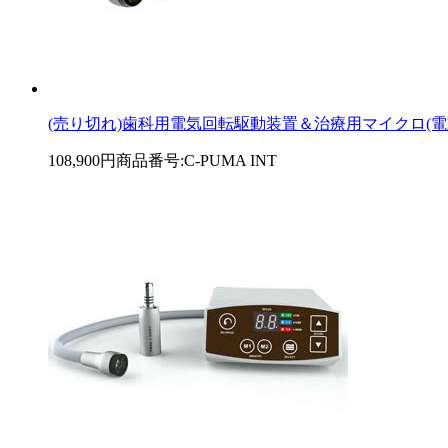
(売り切れ)歯科用電気回転駆動装置＆治療用マイクロ(電動)モータ
108,900円
商品番号:C-PUMA INT