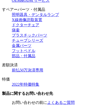
OEM&ODM サービス
すペアーパーツ・付属品
照明器具・デンタルランプ
X線画像読取装置
ドクターチェア
痰壷
プラスチックパーツ
チューブシリーズ
金属パーツ
フットペドル
部品・付属品
差額決済
前払50万決済専用
特価
2022年特価特集
製品に関するお問い合わせ先
お問い合わせの前に
よくあるご質問