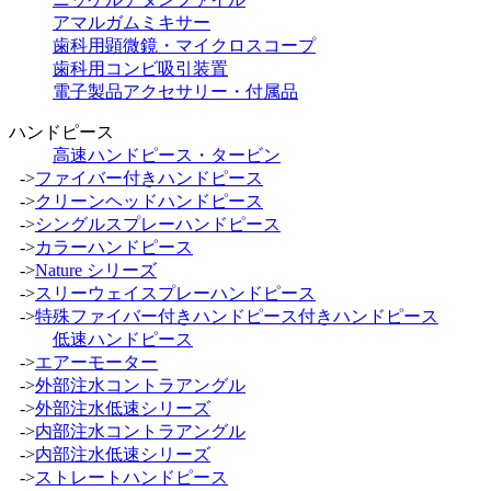
アマルガムミキサー
歯科用顕微鏡・マイクロスコープ
歯科用コンビ吸引装置
電子製品アクセサリー・付属品
ハンドピース
高速ハンドピース・タービン
->
ファイバー付きハンドピース
->
クリーンヘッドハンドピース
->
シングルスプレーハンドピース
->
カラーハンドピース
->
Nature シリーズ
->
スリーウェイスプレーハンドピース
->
特殊ファイバー付きハンドピース付きハンドピース
低速ハンドピース
->
エアーモーター
->
外部注水コントラアングル
->
外部注水低速シリーズ
->
内部注水コントラアングル
->
内部注水低速シリーズ
->
ストレートハンドピース