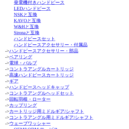
発電機付きハンドピース
LEDハンドピース
NSKと互換
KAVOと互換
W&Hと互換
Sironaと互換
ハンドピースセット
ハンドピースアクセサリー・付属品
->
ハンドピースアクセサリー・部品
->
ベアリング
->
電球・バルブ
->
コントラアングルカートリッジ
->
高速ハンドピースカートリッジ
->
ギア
->
ハンドピースヘッドキャップ
->
コントラアングルヘッドセット
->
回転羽根・ローター
->
カップリング
->
カートリッジ用ミドルギア/シャフト
->
コントラアングル用ミドルギア/シャフト
->
ウェーブワッシャー