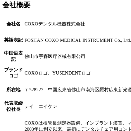
会社概要
会社名
COXOデンタル機器株式会社
英語表記
FOSHAN COXO MEDICAL INSTRUMENT Co., Ltd.
中国语表
佛山市宇森医疗器械有限公司
記
ブランド
COXOロゴ、YUSENDENTロゴ
ロゴ
所在地
〒528227 中国広東省佛山市南海区羅村広東新光
代表取締
テイ エイケン
役社長
COXOは根管長測定器設備、インプラント装置、
2003年に創立以来、最初にデンタルチェア用コ