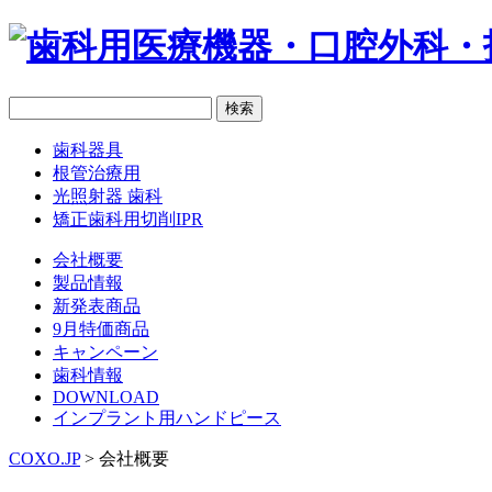
歯科器具
根管治療用
光照射器 歯科
矯正歯科用切削IPR
会社概要
製品情報
新発表商品
9月特価商品
キャンペーン
歯科情報
DOWNLOAD
インプラント用ハンドピース
COXO.JP
> 会社概要