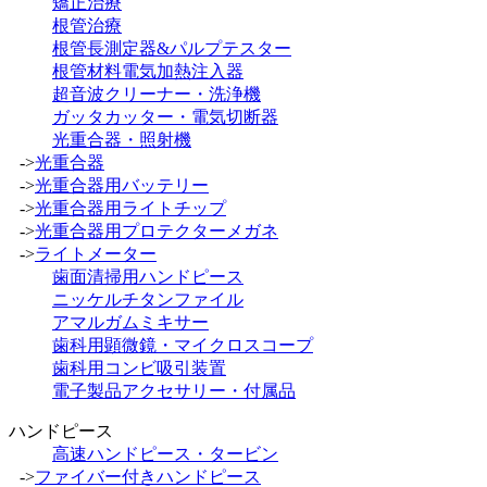
矯正治療
根管治療
根管長測定器&パルプテスター
根管材料電気加熱注入器
超音波クリーナー・洗浄機
ガッタカッター・電気切断器
光重合器・照射機
->
光重合器
->
光重合器用バッテリー
->
光重合器用ライトチップ
->
光重合器用プロテクターメガネ
->
ライトメーター
歯面清掃用ハンドピース
ニッケルチタンファイル
アマルガムミキサー
歯科用顕微鏡・マイクロスコープ
歯科用コンビ吸引装置
電子製品アクセサリー・付属品
ハンドピース
高速ハンドピース・タービン
->
ファイバー付きハンドピース